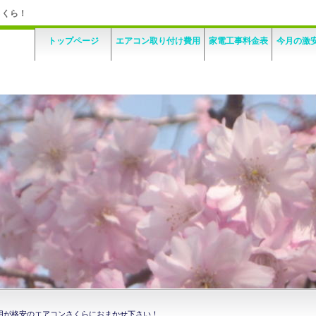
さくら！
トップページ
エアコン取り付け費用
家電工事料金表
今月の激
用が格安のエアコンさくらにおまかせ下さい！