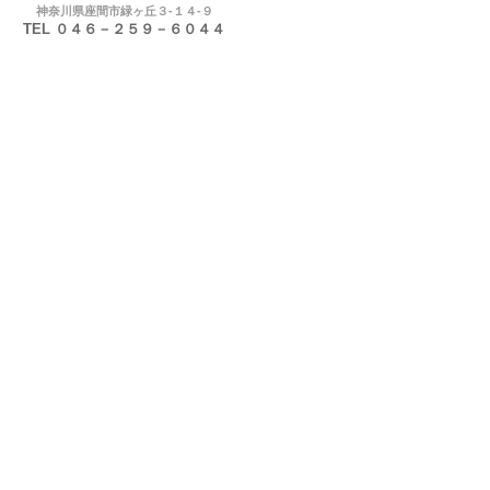
神奈川県座間市緑ヶ丘３-１４-９
TEL ０４６－２５９－６０４４