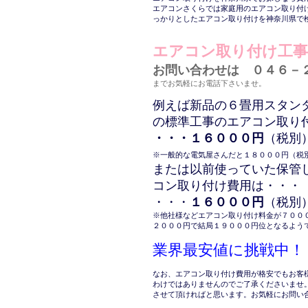
エアコンさくらでは家庭用のエアコン取り付
っかりとしたエアコン取り付けを神奈川県で
エアコン取り付け工
お問い合わせは ０４６－
までお気軽にお電話下さいませ。
例えば新品の６畳用スタン
の標準工事のエアコン取り
・・・１６０００円
（税別
※一般的な電気屋さんだと１８０００円（税
または以前使っていた保管
コン取り付け費用は・・・
・・・
１６０００円
（税別
※他社様などエアコン取り付け料金が７００
２０００円で結局１９０００円位となるよう
業界最安値に挑戦中！
なお、エアコン取り付け費用が格安でもお客
わけではありませんのでご了承くださいませ
させて頂ければと思います。お気軽にお問い