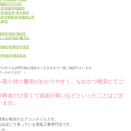
葛飾区
/
江戸川区
京市
/
清瀬市
/
稲城市
摩市
/
福生市
/
東大和市
金井市
/
昭島市
/
武蔵村山市
る野市
鶴見区
/
栄区
/
瀬谷区
土ヶ谷区
/
南区
/
磯子区
川崎区
/
多摩区
/
中原区
伊勢原市
/
海老名市
アの方でも訪問可能な場合がござますので一度ご相談下さいませ。
円～かかります。）
ン取り付け費用がわかりやすく、なおかつ格安にてご
本料金だけ安くて追加が高いなどといったことはござ
いませ。
費用が格安のエアコンさくらです。
金設定にて承っている電気工事専門店です。
ませ。