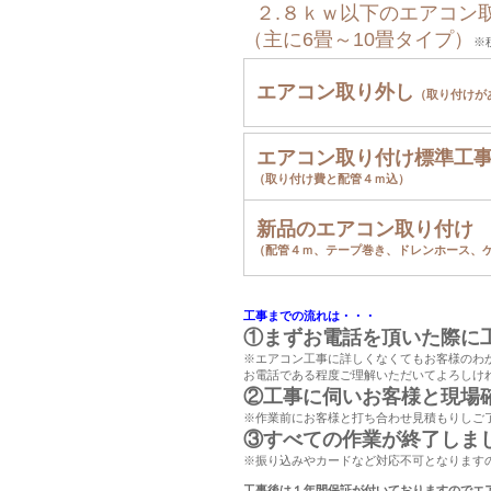
２.８ｋｗ以下のエアコン
（主に6畳～10畳タイプ）
※
エアコン取り外し
（取り付けが
エアコン取り付け標準工
（取り付け費と配管４ｍ込）
新品のエアコン取り付け
（配管４ｍ、テープ巻き、ドレンホース、
工事までの流れは・・・
①まずお電話を頂いた際に
※エアコン工事に詳しくなくてもお客様のわ
お電話である程度ご理解いただいてよろしけ
②工事に伺いお客様と現場
※作業前にお客様と打ち合わせ見積もりしご
③すべての作業が終了しま
※振り込みやカードなど対応不可となります
工事後は１年間保証が付いておりますのでエ