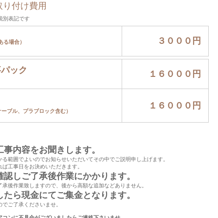
取り付け費用
税別表記です
３０００円
ある場合）
事パック
１６０００円
１６０００円
ケーブル、プラブロック含む）
工事内容をお聞きします。
かる範囲でよいのでお知らせいただいてその中でご説明申し上げます。
れば工事日をお決めいただきます。
確認しご了承後作業にかかります。
了承後作業致しますので、後から高額な追加などありません。
したら現金にてご集金となります。
のでご了承くださいませ。
アコンに不具合がございましたらご連絡下さいませ。