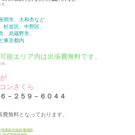
ます。
座間市、大和市など
、杉並区、中野区、
市、武蔵野市、
ど東京都内
可能エリア内は出張費無料です。
ませ。
事が
コンさくら
６－２５９－６０４４
張費無料となっております。
区
/
目黒区
/
渋谷区
/
新宿区
区
/
千代田区
/
中央区