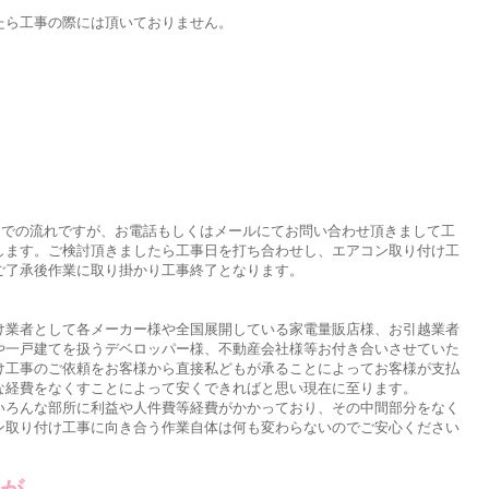
たら工事の際には頂いておりません。
までの流れですが、お電話もしくはメールにてお問い合わせ頂きまして工
します。ご検討頂きましたら工事日を打ち合わせし、エアコン取り付け工
ご了承後作業に取り掛かり工事終了となります。
け業者として各メーカー様や全国展開している家電量販店様、お引越業者
や一戸建てを扱うデベロッパー様、不動産会社様等お付き合いさせていた
け工事のご依頼をお客様から直接私どもが承ることによってお客様が支払
な経費をなくすことによって安くできればと思い現在に至ります。
いろんな部所に利益や人件費等経費がかかっており、その中間部分をなく
ン取り付け工事に向き合う作業自体は何も変わらないのでご安心ください