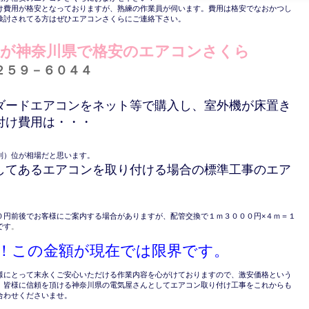
け費用が格安となっておりますが、熟練の作業員が伺います。費用は格安でなおかつし
検討されてる方はぜひエアコンさくらにご連絡下さい。
事が神奈川県で格安のエアコンさくら
２５９－６０４４
ダードエアコンをネット等で購入し、室外機が床置き
付け費用は・・・
）
別）位が相場だと思います。
してあるエアコンを取り付ける場合の標準工事のエア
）
０円前後でお客様にご案内する場合がありますが、配管交換で１ｍ３０００円×４ｍ＝１
です
。
！この金額が現在では限界です。
様にとって末永くご安心いただける作業内容を心がけておりますので、激安価格という
。皆様に信頼を頂ける神奈川県の電気屋さんとしてエアコン取り付け工事をこれからも
合わせくださいませ。