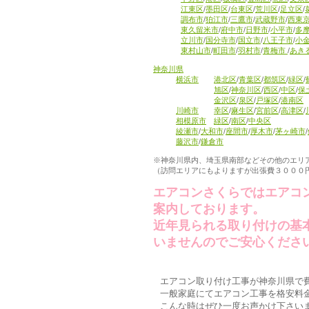
江東区
/
墨田区
/
台東区
/
荒川区
/
足立区
/
調布市
/
狛江市
/
三鷹市
/
武蔵野市
/
西東
東久留米市
/
府中市
/
日野市
/
小平市
/
多
立川市
/
国分寺市
/
国立市
/
八王子市
/
小
東村山市
/
町田市
/
羽村市
/
青梅市
/
あき
神奈川県
横浜市
港北区
/
青葉区
/
都筑区
/
緑区
/
旭区
/
神奈川区
/
西区
/
中区
/
保
金沢区
/
泉区
/
戸塚区
/
港南区
川崎市
幸区
/
麻生区
/
宮前区
/
高津区
/
相模原市
緑区
/
南区
/
中央区
綾瀬市
/
大和市
/
座間市
/
厚木市
/
茅ヶ崎市
/
藤沢市
/
鎌倉市
※神奈川県内、埼玉県南部などその他のエリ
（訪問エリアにもよりますが出張費３０００
エアコンさくらではエアコ
案内しております。
近年見られる取り付けの基
いませんのでご安心くださ
エアコン取り付け工事が神奈川県で
一般家庭にてエアコン工事を格安料
こんな時はぜひ一度お声かけ下さい