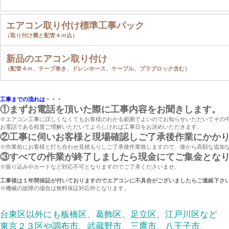
エアコン取り付け標準工事パック
（取り付け費と配管４ｍ込）
新品のエアコン取り付け
（配管４ｍ、テープ巻き、ドレンホース、ケーブル、プラブロック含む）
工事までの流れは・・・
①まずお電話を頂いた際に工事内容をお聞きします。
※エアコン工事に詳しくなくてもお客様のわかる範囲でよいのでお知らせいただいてその
お電話である程度ご理解いただいてよろしければ工事日をお決めいただきます。
②工事に伺いお客様と現場確認しご了承後作業にかか
※作業前にお客様と打ち合わせ見積もりしご了承後作業致しますので、後から高額な追加
③すべての作業が終了しましたら現金にてご集金とな
※振り込みやカードなど対応不可となりますのでご了承くださいませ。
工事後は１年間保証が付いておりますのでエアコンに不具合がございましたらご連絡下さ
※機械の故障の場合は無料保証対応外となります。
台東区以外にも板橋区、葛飾区、足立区、江戸川区など
東京２３区や調布市、武蔵野市、三鷹市、八王子市、