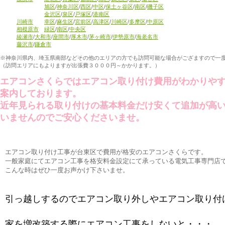
旭区
/
神奈川区
/
西区
/
中区
/
保土ヶ谷区
/
南区
/
磯子区
金沢区
/
泉区
/
戸塚区
/
港南区
川崎市
幸区
/
麻生区
/
宮前区
/
高津区
/
川崎区
/
多摩区
/
中原区
相模原市
緑区
/
南区
/
中央区
綾瀬市
/
大和市
/
座間市
/
厚木市
/
茅ヶ崎市
/
伊勢原市
/
海老名市
藤沢市
/
鎌倉市
※神奈川県内、埼玉県南部などその他のエリアの方でも訪問可能な場合がござますので一
（訪問エリアにもよりますが出張費３０００円～かかります。）
エアコンさくらではエアコン取り付け費用がわかりや
案内しております。
近年見られる取り付けの基本料金だけ安くて追加が高
いませんのでご安心くださいませ。
エアコン取り付け工事が台東区で費用が格安のエアコンさくらです。
一般家庭にてエアコン工事を格安料金設定にて承っている電気工事専門店
こんな時はぜひ一度お声かけ下さいませ。
引っ越しするのでエアコン取り外しやエアコン取り付
家を増改築する際にエアコン工事をしないと・・・