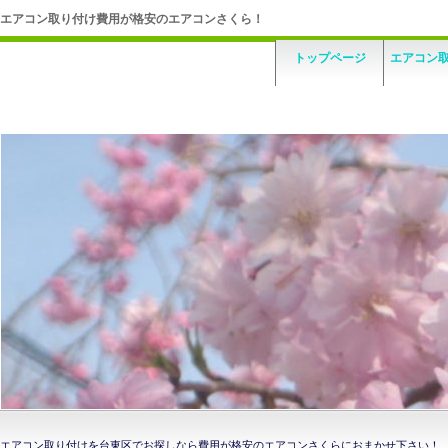
エアコン取り付け費用が格安のエアコンさくら！
トップページ
エアコン
エアコン取り付けを台東区でお探しなら費用が格安のエアコンさくらにおまかせ下さい！