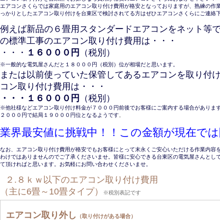
エアコンさくらでは家庭用のエアコン取り付け費用が格安となっておりますが、熟練の作
っかりとしたエアコン取り付けを台東区で検討されてる方はぜひエアコンさくらにご連絡
例えば新品の６畳用スタンダードエアコンをネット等
の標準工事のエアコン取り付け費用は・・・
・・・
１６０００円
（税別）
※一般的な電気屋さんだと１８０００円（税別）位が相場だと思います。
または以前使っていた保管してあるエアコンを取り付
コン取り付け費用は・・・
・・・１６０００円
（税別）
※他社様などエアコン取り付け料金が７０００円前後でお客様にご案内する場合があります
２０００円で結局１９０００円位となるようです
。
業界最安値に挑戦中！！この金額が現在では
なお、エアコン取り付け費用が格安でもお客様にとって末永くご安心いただける作業内容
わけではありませんのでご了承くださいませ。皆様に安心できる台東区の電気屋さんとし
て頂ければと思います。お気軽にお問い合わせくださいませ。
２.８ｋｗ以下のエアコン取り付け費用
（主に6畳～10畳タイプ）
※税別表記です
エアコン取り外し
（取り付けがある場合）