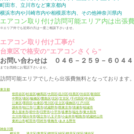
町田市、立川市など東京都内
横浜市内や川崎市内や相模原市内、その他神奈川県内
エアコン取り付け訪問可能エリア内は出張
※エリア外でも近郊の方は一度ご相談下さいませ。
エアコン取り付け工事が
台東区で格安の”エアコンさくら”
お問い合わせは ０４６－２５９－６０４４
までお気軽にお電話下さいませ。
訪問可能エリアでしたら出張費無料となっております
東京都
世田谷区
/
杉並区
/
練馬区
/
大田区
/
品川区
/
目黒区
/
渋谷区
/
新宿区
中野区
/
港区
/
板橋区
/
豊島区
/
北区
/
文京区
/
千代田区
/
中央区
江東区
/
墨田区
/
台東区
/
荒川区
/
足立区
/
葛飾区
/
江戸川区
調布市
/
狛江市
/
三鷹市
/
武蔵野市
/
西東京市
/
清瀬市
/
稲城市
東久留米市
/
府中市
/
日野市
/
小平市
/
多摩市
/
福生市
/
東大和市
立川市
/
国分寺市
/
国立市
/
八王子市
/
小金井市
/
昭島市
/
武蔵村山市
東村山市
/
町田市
/
羽村市
/
青梅市
/
あきる野市
神奈川県
横浜市
港北区
/
青葉区
/
都筑区
/
緑区
/
鶴見区
/
栄区
/
瀬谷区